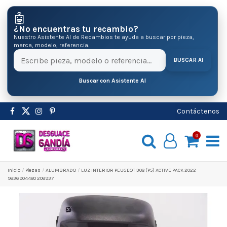
🤖
¿No encuentras tu recambio?
Nuestro Asistente AI de Recambios te ayuda a buscar por pieza,
marca, modelo, referencia.
BUSCAR AI
Buscar con Asistente AI
Contáctenos
0
Inicio
Pіezas
ALUMBRADO
LUZ INTERIOR PEUGEOT 308 (P5) ACTIVE PACK 2022
9836904480 208937