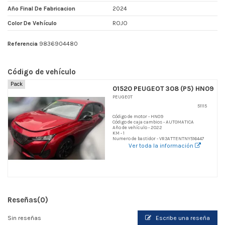
Año Final De Fabricacion
2024
Color De Vehículo
ROJO
Referencia
9836904480
Código de vehículo
Pack
01520 PEUGEOT 308 (P5) HN09
PEUGEOT
51115
Código de motor - HN09
Código de caja cambios - AUTOMATICA
Año de vehículo - 2022
KM - 1
Numero de bastidor - VR3ATTENTNY516447
Ver toda la información
Reseñas
(0)
Sin reseñas
Escribe una reseña