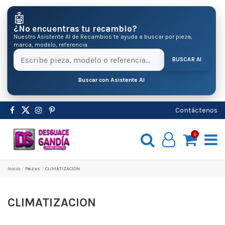
🤖
¿No encuentras tu recambio?
Nuestro Asistente AI de Recambios te ayuda a buscar por pieza,
marca, modelo, referencia.
BUSCAR AI
Buscar con Asistente AI
Contáctenos
0
Inicio
Pіezas
CLIMATIZACION
CLIMATIZACION