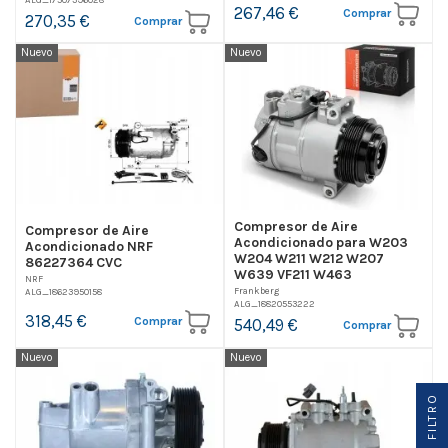
267,46 €
Comprar
270,35 €
Comprar
Nuevo
Nuevo
Compresor de Aire
Compresor de Aire
Acondicionado para W203
Acondicionado NRF
W204 W211 W212 W207
86227364 CVC
W639 VF211 W463
NRF
Frankberg
ALG_18623950158
ALG_18820553222
318,45 €
Comprar
540,49 €
Comprar
Nuevo
Nuevo
FILTRO