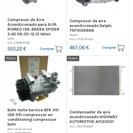
Compresor de Aire
Compresor de aire
Acondicionado para ALFA
acondicionado Delphi
ROMEO 159, BRERA SPIDER
TSP0159968
2.4D 09.05-12.12 Valeo
Delphi
Valeo
ALG_17797142499
ALG_17808131398
467,06 €
Comprar
550,22 €
Comprar
Nuevo
Nuevo
Behr Hella Service 8FK 351
Condensador de aire
128-551 compressor air
acondicionado HIGHWAY
conditioning compressor
AUTOMOTIVE 40123001
behr
ALG_17629595657
Behr Hella Service
ALG_17507396028