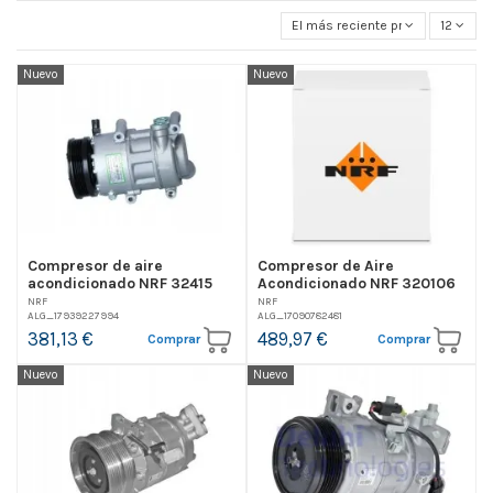
El más reciente primero
12
Nuevo
Nuevo
Compresor de aire
Compresor de Aire
acondicionado NRF 32415
Acondicionado NRF 320106
NRF
NRF
ALG_17939227994
ALG_17090782481
381,13 €
489,97 €
Comprar
Comprar
Nuevo
Nuevo