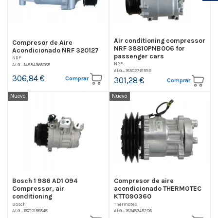
Air conditioning compressor
Compresor de Aire
NRF 38810PNB006 for
Acondicionado NRF 320127
passenger cars
NRF
NRF
ALG_14594366085
ALG_18502761559
306,84 €
Comprar
301,28 €
Comprar
Nuevo
Nuevo
Bosch 1 986 AD1 094
Compresor de aire
Compressor, air
acondicionado THERMOTEC
conditioning
KTT090360
Bosch
Thermotec
ALG_18710158848
ALG_18348345206