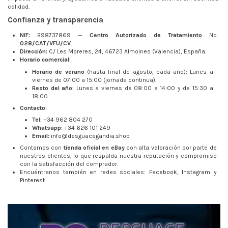
calidad.
Confianza y transparencia
NIF:
B98737869 —
Centro Autorizado de Tratamiento
Nº
028/CAT/VFU/CV
.
Dirección:
C/ Les Moreres, 24, 46723 Almoines (Valencia), España.
Horario comercial:
Horario de verano
(hasta final de agosto, cada año): Lunes a
viernes de 07:00 a 15:00 (jornada continua).
Resto del año:
Lunes a viernes de 08:00 a 14:00 y de 15:30 a
18:00.
Contacto:
Tel:
+34 962 804 270
Whatsapp:
+34 626 101 249
Email:
info@desguacegandia.shop
Contamos con
tienda oficial en eBay
con alta valoración por parte de
nuestros clientes, lo que respalda nuestra reputación y compromiso
con la satisfacción del comprador.
Encuéntranos también en redes sociales:
Facebook
,
Instagram
y
Pinterest
.