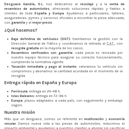
Desguace Gandía, S.L.
nos dedicamos al
reciclaje
y a la
venta de
recambios de automóviles
, ofreciendo soluciones rápidas y fiables a
clientes de toda
España y Europa
. Ayudamos a particulares, talleres,
aseguradoras, pymes y servicios oficiales a encontrar la pieza adecuada,
con
garantía
y al
mejor precio
.
¿Qué hacemos?
Baja definitiva de vehículos (DGT):
tramitamos la gestión con la
Dirección General de Tráfico y coordinamos la retirada al
C.A.T.
, con
recogida gratuita
en la mayoría de los casos.
Recambios verificados con garantía:
cada pieza es revisada por
nuestro equipo técnico para asegurar su correcto funcionamiento,
cumpliendo la normativa vigente.
Tasación inmediata y pago al instante:
valoramos tu vehículo sin
compromiso y abonamos la cantidad acordada en el momento de la
recogida.
Entrega rápida en España y Europa
Península:
entrega en 24–48 h.
Islas Baleares:
entrega en 72–96 h.
Europa:
plazos adaptados a cada país, con seguimiento y embalaje
seguro.
Nuestra misión
Más que un desguace, somos un referente en
reutilización
y
economía
circular
. Damos nueva vida a las piezas de automóviles, reducimos el
impacto ambiental y ayudamos a nuestros clientes a ahorrar sin sacrificar