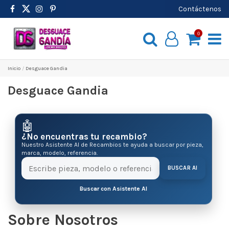
Contáctenos
0
Inicio
Desguace Gandia
Desguace Gandia
🤖
¿No encuentras tu recambio?
Nuestro Asistente AI de Recambios te ayuda a buscar por pieza,
marca, modelo, referencia.
BUSCAR AI
Buscar con Asistente AI
Sobre Nosotros