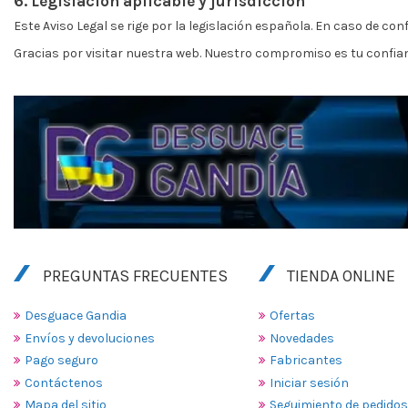
6. Legislación aplicable y jurisdicción
Este Aviso Legal se rige por la legislación española. En caso de co
Gracias por visitar nuestra web. Nuestro compromiso es tu confia
PREGUNTAS FRECUENTES
TIENDA ONLINE
Desguace Gandia
Ofertas
Envíos y devoluciones
Novedades
Pago seguro
Fabricantes
Contáctenos
Iniciar sesión
Mapa del sitio
Seguimiento de pedidos