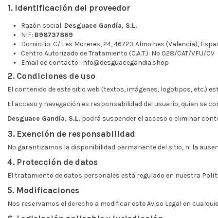
1. Identificación del proveedor
Razón social:
Desguace Gandía, S.L.
NIF:
B98737869
Domicilio: C/ Les Moreres, 24, 46723 Almoines (Valencia), Esp
Centro Autorizado de Tratamiento (C.A.T.): Nº 028/CAT/VFU/CV
Email de contacto:
info@desguacegandia.shop
2. Condiciones de uso
El contenido de este sitio web (textos, imágenes, logotipos, etc.) es
El acceso y navegación es responsabilidad del usuario, quien se comp
Desguace Gandía, S.L.
podrá suspender el acceso o eliminar conte
3. Exención de responsabilidad
No garantizamos la disponibilidad permanente del sitio, ni la ause
4. Protección de datos
El tratamiento de datos personales está regulado en nuestra
Polít
5. Modificaciones
Nos reservamos el derecho a modificar este Aviso Legal en cualqui