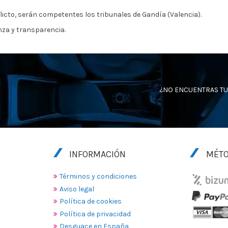
nflicto, serán competentes los tribunales de Gandía (Valencia).
nza y transparencia.
¿NO ENCUENTRAS TU
INFORMACIÓN
MÉTO
Términos y condiciones
Aviso legal
Política de cookies
Política de privacidad
Desguace en España