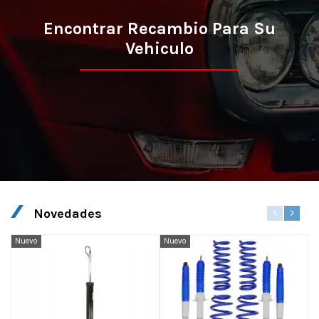
Encontrar Recambio Para Su
Vehiculo
Novedades
Nuevo
Nuevo
N