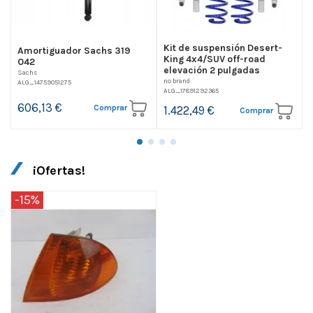
Kit de suspensión Desert-
Amortiguador Sachs 319
King 4x4/SUV off-road
042
elevación 2 pulgadas
Sachs
no brand
D
ALG_14759051275
ALG_17891292365
A
606,13 €
Comprar
1.422,49 €
Comprar
¡Ofertas!
-15%