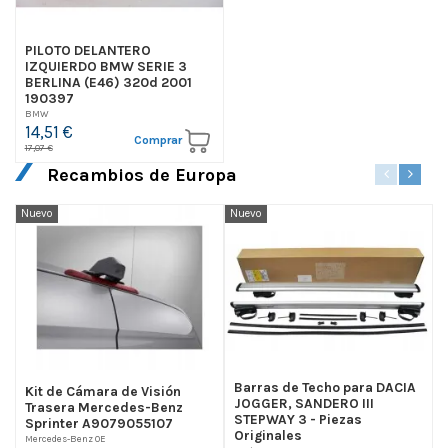
PILOTO DELANTERO
IZQUIERDO BMW SERIE 3
BERLINA (E46) 320d 2001
190397
BMW
14,51 €
Comprar
17,07 €
Recambios de Europa
Nuevo
Nuevo
N
Barras de Techo para DACIA
Kit de Cámara de Visión
JOGGER, SANDERO III
Trasera Mercedes-Benz
STEPWAY 3 - Piezas
Sprinter A9079055107
H
Originales
Mercedes-Benz OE
A