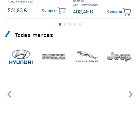
Dacia OE
ALG_18798587950
ALG_18587569785
501,93 €
Comprar
402,49 €
Comprar
Todas marcas