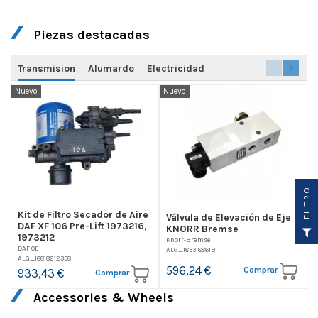
Piezas destacadas
Transmision
Alumardo
Electricidad
Nuevo
Nuevo
N
O
Kit de Filtro Secador de Aire
Válvula de Elevación de Eje
F
I
L
T
R
DAF XF 106 Pre-Lift 1973216,
KNORR Bremse
1973212
Knorr-Bremse
DAF OE
ALG_18531886191
A
ALG_18818212338
596,24 €
Comprar
933,43 €
Comprar
Accessories & Wheels