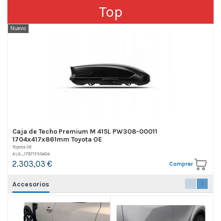
Top
Nuevo
Caja de Techo Premium M 415L PW308-00011
1704x417x861mm Toyota OE
Toyota OE
ALG_17871759404
2.303,03 €
Comprar
Accesorios