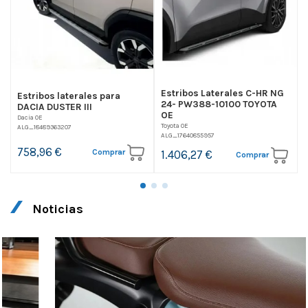
Estribos Laterales C-HR NG
Estribos laterales para
24- PW388-10100 TOYOTA
DACIA DUSTER III
OE
Dacia OE
Toyota OE
ALG_18489363207
D
ALG_17640855957
A
758,96 €
Comprar
1.406,27 €
Comprar
Noticias