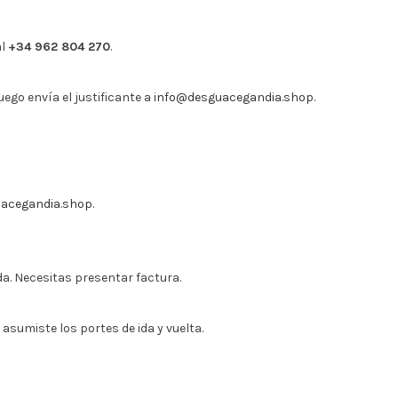
al
+34 962 804 270
.
uego envía el justificante a
info@desguacegandia.shop
.
acegandia.shop
.
da. Necesitas presentar factura.
 asumiste los portes de ida y vuelta.