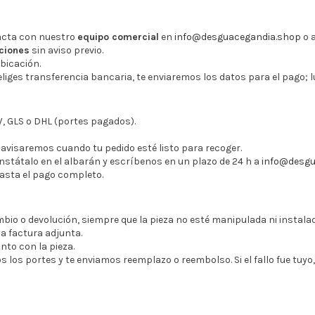
tacta con nuestro
equipo comercial
en
info@desguacegandia.shop
o 
aciones
sin aviso previo.
ubicación.
i eliges transferencia bancaria, te enviaremos los datos para el pago; l
W, GLS o DHL (portes pagados).
 avisaremos cuando tu pedido esté listo para recoger.
constátalo en el albarán y escríbenos en un plazo de 24 h a
info@desgu
asta el pago completo.
mbio o devolución, siempre que la pieza no esté manipulada ni instala
a factura adjunta.
to con la pieza.
 los portes y te enviamos reemplazo o reembolso. Si el fallo fue tuyo,