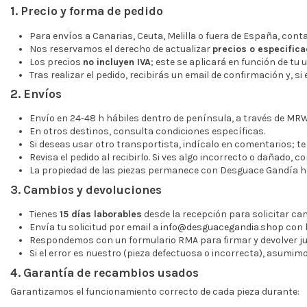
1. Precio y forma de pedido
Para envíos a Canarias, Ceuta, Melilla o fuera de España, con
Nos reservamos el derecho de actualizar
precios o especific
Los precios
no incluyen IVA
; este se aplicará en función de tu 
Tras realizar el pedido, recibirás un email de confirmación y, s
2. Envíos
Envío en 24-48 h hábiles dentro de península, a través de MR
En otros destinos, consulta condiciones específicas.
Si deseas usar otro transportista, indícalo en comentarios; te
Revisa el pedido al recibirlo. Si ves algo incorrecto o dañado, 
La propiedad de las piezas permanece con Desguace Gandía h
3. Cambios y devoluciones
Tienes
15 días laborables
desde la recepción para solicitar ca
Envía tu solicitud por email a
info@desguacegandia.shop
con l
Respondemos con un formulario RMA para firmar y devolver jun
Si el error es nuestro (pieza defectuosa o incorrecta), asumimos
4. Garantía de recambios usados
Garantizamos el funcionamiento correcto de cada pieza durante: