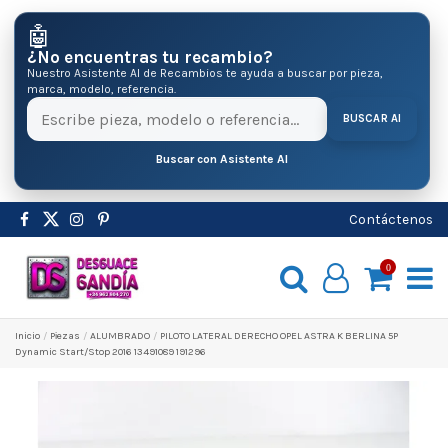
🤖
¿No encuentras tu recambio?
Nuestro Asistente AI de Recambios te ayuda a buscar por pieza,
marca, modelo, referencia.
BUSCAR AI
Buscar con Asistente AI
Contáctenos
0
Inicio
Pіezas
ALUMBRADO
PILOTO LATERAL DERECHO OPEL ASTRA K BERLINA 5P
Dynamic Start/Stop 2016 13491089 191296