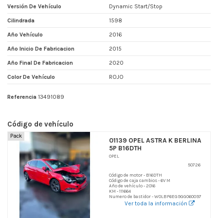
Versión De Vehículo
Dynamic Start/Stop
Cilindrada
1598
Año Vehículo
2016
Año Inicio De Fabricacion
2015
Año Final De Fabricacion
2020
Color De Vehículo
ROJO
Referencia
13491089
Código de vehículo
Pack
01139 OPEL ASTRA K BERLINA
5P B16DTH
OPEL
50726
Código de motor - B16DTH
Código de caja cambios - 6V M
Año de vehículo - 2016
KM - 111664
Numero de bastidor - W0LBF6EG9GG060097
Ver toda la información