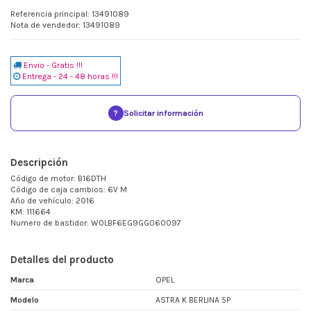
Referencia principal: 13491089
Nota de vendedor: 13491089
Envio - Gratis !!!
Entrega - 24 - 48 horas !!!
?
Solicitar información
Descripción
Código de motor: B16DTH
Código de caja cambios: 6V M
Año de vehículo: 2016
KM: 111664
Numero de bastidor: W0LBF6EG9GG060097
Detalles del producto
Marca
OPEL
Modelo
ASTRA K BERLINA 5P