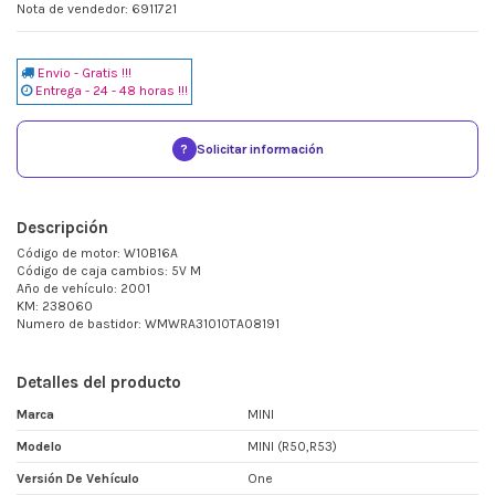
Nota de vendedor: 6911721
Envio - Gratis !!!
Entrega - 24 - 48 horas !!!
?
Solicitar información
Descripción
Código de motor: W10B16A
Código de caja cambios: 5V M
Año de vehículo: 2001
KM: 238060
Numero de bastidor: WMWRA31010TA08191
Detalles del producto
Marca
MINI
Modelo
MINI (R50,R53)
Versión De Vehículo
One