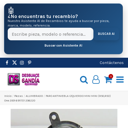
🤖
¿No encuentras tu recambio?
Nuestro Asistente AI de Recambios te ayuda a buscar por pieza,
marca, modelo, referencia.
BUSCAR AI
Buscar con Asistente AI
Contáctenos
0
Inicio
Pіezas
ALUMBRADO
FARO ANTINIEBLA IZQUIERDO MINI MINI (R50,R53)
One 2001 6911721 206220