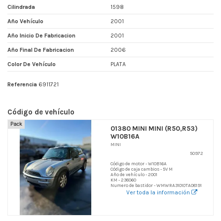
Cilindrada
1598
Año Vehículo
2001
Año Inicio De Fabricacion
2001
Año Final De Fabricacion
2006
Color De Vehículo
PLATA
Referencia
6911721
Código de vehículo
Pack
01380 MINI MINI (R50,R53)
W10B16A
MINI
50972
Código de motor - W10B16A
Código de caja cambios - 5V M
Año de vehículo - 2001
KM - 238060
Numero de bastidor - WMWRA31010TA08191
Ver toda la información