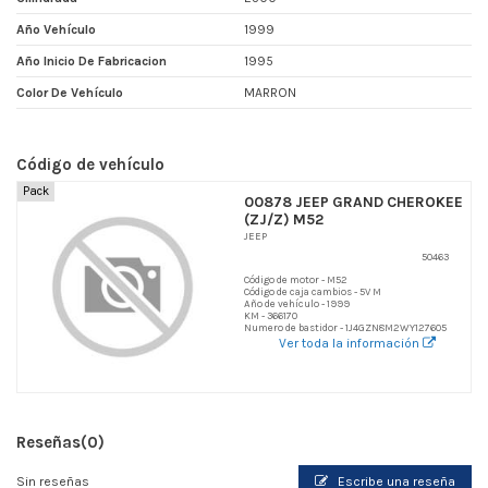
Año Vehículo
1999
Año Inicio De Fabricacion
1995
Color De Vehículo
MARRON
Código de vehículo
Pack
00878 JEEP GRAND CHEROKEE
(ZJ/Z) M52
JEEP
50463
Código de motor - M52
Código de caja cambios - 5V M
Año de vehículo - 1999
KM - 366170
Numero de bastidor - 1J4GZN8M2WY127605
Ver toda la información
Reseñas
(0)
Sin reseñas
Escribe una reseña