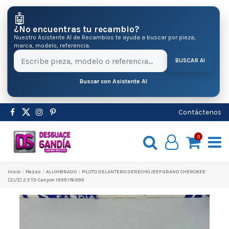
🤖
¿No encuentras tu recambio?
Nuestro Asistente AI de Recambios te ayuda a buscar por pieza,
marca, modelo, referencia.
BUSCAR AI
Buscar con Asistente AI
Contáctenos
0
Inicio
Pіezas
ALUMBRADO
PILOTO DELANTERO DERECHO JEEP GRAND CHEROKEE
(ZJ/Z) 2.5 TD Canyon 1999 176999