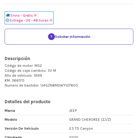
Envio - Gratis !!!
Entrega - 24 - 48 horas !!!
?
Solicitar información
Descripción
Código de motor: M52
Código de caja cambios: 5V M
Año de vehículo: 1999
KM: 366170
Numero de bastidor: 1J4GZN8M2WY127605
Detalles del producto
Marca
JEEP
Modelo
GRAND CHEROKEE (ZJ/Z)
Versión De Vehículo
2.5 TD Canyon
Cilindrada
2500