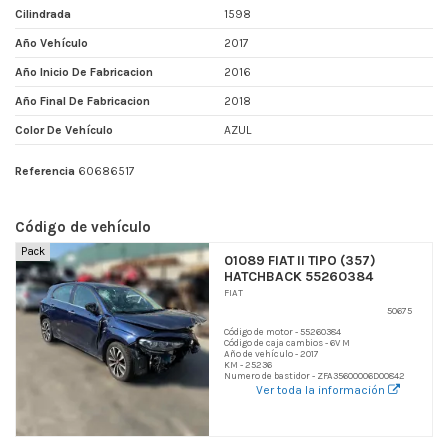
Cilindrada
1598
Año Vehículo
2017
Año Inicio De Fabricacion
2016
Año Final De Fabricacion
2018
Color De Vehículo
AZUL
Referencia
60686517
Código de vehículo
Pack
01089 FIAT II TIPO (357)
HATCHBACK 55260384
FIAT
50675
Código de motor - 55260384
Código de caja cambios - 6V M
Año de vehículo - 2017
KM - 25236
Numero de bastidor - ZFA35600006D00842
Ver toda la información