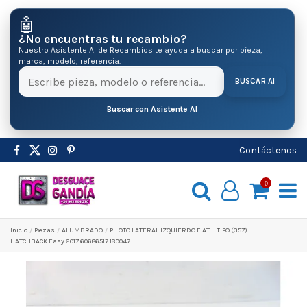
🤖
¿No encuentras tu recambio?
Nuestro Asistente AI de Recambios te ayuda a buscar por pieza,
marca, modelo, referencia.
BUSCAR AI
Buscar con Asistente AI
Contáctenos
0
Inicio
Pіezas
ALUMBRADO
PILOTO LATERAL IZQUIERDO FIAT II TIPO (357)
HATCHBACK Easy 2017 60686517 189047