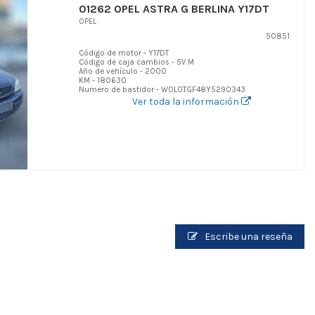
01262 OPEL ASTRA G BERLINA Y17DT
OPEL
50851
Código de motor - Y17DT
Código de caja cambios - 5V M
Año de vehículo - 2000
KM - 180630
Numero de bastidor - W0L0TGF48Y5290343
Ver toda la información
Escribe una reseña