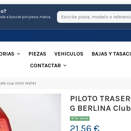
io?
uda a buscar por pieza, marca,
ORIAS
PIEZAS
VEHICULOS
BAJAS Y TASAC
CONTACTAR
INA Club 2000 199761
PILOTO TRASER
G BERLINA Club
En stock
21,56 €