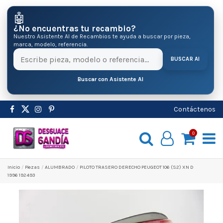
🤖
¿No encuentras tu recambio?
Nuestro Asistente AI de Recambios te ayuda a buscar por pieza,
marca, modelo, referencia.
BUSCAR AI
Buscar con Asistente AI
Contáctenos
0
Inicio
Pіezas
ALUMBRADO
PILOTO TRASERO DERECHO PEUGEOT 106 (S2) XN D
1996 192493