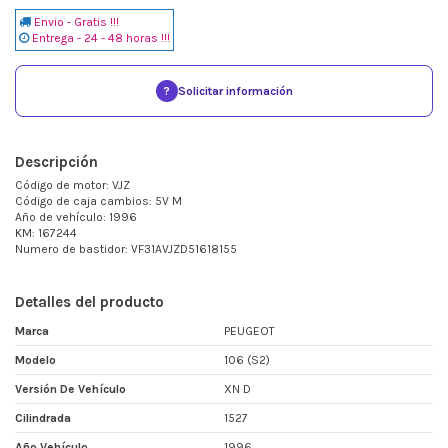
Envio - Gratis !!!
Entrega - 24 - 48 horas !!!
?
Solicitar información
Descripción
Código de motor: VJZ
Código de caja cambios: 5V M
Año de vehículo: 1996
KM: 167244
Numero de bastidor: VF31AVJZD51618155
Detalles del producto
Marca
PEUGEOT
Modelo
106 (S2)
Versión De Vehículo
XN D
Cilindrada
1527
Año Vehículo
1996