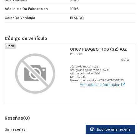
Año Inicio De Fabricacion
1996
Color De Vehículo
BLANCO
Código de vehículo
Pack
01167 PEUGEOT 106 (S2) VJZ
PEUGEOT
50754
Código de motor - VJZ
Código de caja cambios - 5V M
Año de vehículo - 1996
KM - 167244
Numero de bastidor - VF31AVJZD51618155
Ver toda la información
Reseñas
(0)
Sin reseñas
Escribe una reseña