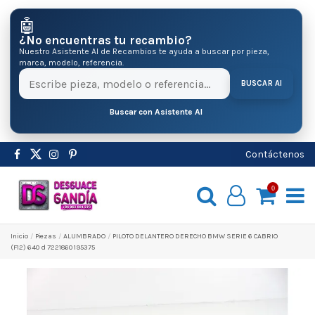
🤖
¿No encuentras tu recambio?
Nuestro Asistente AI de Recambios te ayuda a buscar por pieza,
marca, modelo, referencia.
BUSCAR AI
Buscar con Asistente AI
Contáctenos
0
Inicio
Pіezas
ALUMBRADO
PILOTO DELANTERO DERECHO BMW SERIE 6 CABRIO
(F12) 640 d 7221860 195375