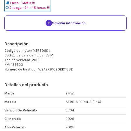
Envio - Gratis !!!
Entrega - 24 - 48 horas !!!
?
Solicitar información
Descripción
Código de motor: M57306D1
Código de caja cambios: 5V M
Año de vehículo: 2003
KM: 183320
Numero de bastidor: WBAER91020KK11362
Detalles del producto
Marca
BMW
Modelo
SERIE 3 BERLINA (E46)
Versión De Vehículo
330d
Cilindrada
2926
Año Vehículo
2003