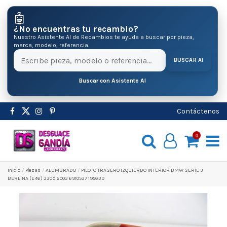
🤖
¿No encuentras tu recambio?
Nuestro Asistente AI de Recambios te ayuda a buscar por pieza,
marca, modelo, referencia.
BUSCAR AI
Buscar con Asistente AI
Contáctenos
0
Inicio
Pіezas
ALUMBRADO
PILOTO TRASERO IZQUIERDO INTERIOR BMW SERIE 3
BERLINA (E46) 330d 2003 6910537 195639