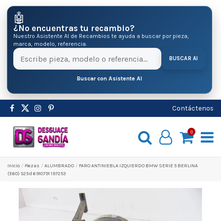
🤖
¿No encuentras tu recambio?
Nuestro Asistente AI de Recambios te ayuda a buscar por pieza,
marca, modelo, referencia.
BUSCAR AI
Buscar con Asistente AI
Contáctenos
0
Inicio
Pіezas
ALUMBRADO
FARO ANTINIEBLA IZQUIERDO BMW SERIE 5 BERLINA
(E60) 525d 6910791 197253