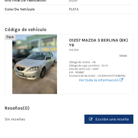
Año Final De Fabricacion
2007
Color De Vehículo
PLATA
Código de vehículo
Pack
01257 MAZDA 3 BERLINA (BK)
Y6
MAZDA
50846
Código de motor - Y6
Código de caja cambios - 5V M
Año de vehículo - 2007
KM - 189867
Numero de bastidor - JMZBK14Y271536992
Ver toda la información
Reseñas
(0)
Sin reseñas
Escribe una reseña