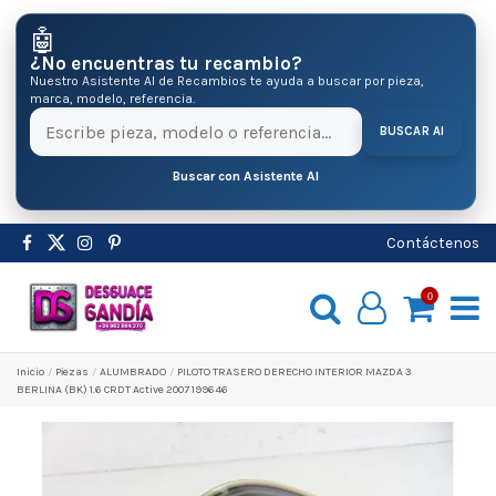
🤖
¿No encuentras tu recambio?
Nuestro Asistente AI de Recambios te ayuda a buscar por pieza,
marca, modelo, referencia.
BUSCAR AI
Buscar con Asistente AI
Contáctenos
0
Inicio
Pіezas
ALUMBRADO
PILOTO TRASERO DERECHO INTERIOR MAZDA 3
BERLINA (BK) 1.6 CRDT Active 2007 199646