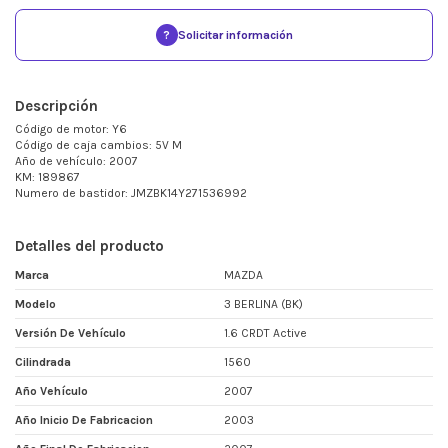
?
Solicitar información
Descripción
Código de motor: Y6
Código de caja cambios: 5V M
Año de vehículo: 2007
KM: 189867
Numero de bastidor: JMZBK14Y271536992
Detalles del producto
Marca
MAZDA
Modelo
3 BERLINA (BK)
Versión De Vehículo
1.6 CRDT Active
Cilindrada
1560
Año Vehículo
2007
Año Inicio De Fabricacion
2003