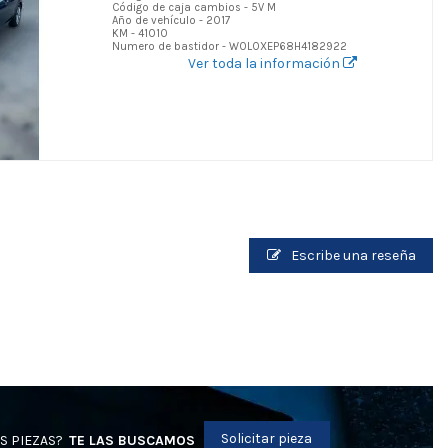
Código de caja cambios - 5V M
Año de vehículo - 2017
KM - 41010
Numero de bastidor - W0L0XEP68H4182922
Ver toda la información
Escribe una reseña
Solicitar pieza
S PIEZAS?
TE LAS BUSCAMOS