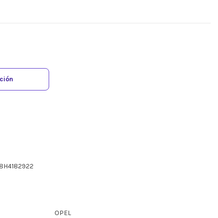
ación
68H4182922
OPEL