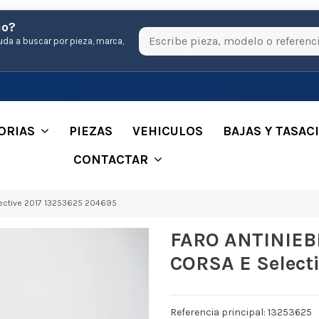
io?
uda a buscar por pieza, marca,
ORIAS
PIEZAS
VEHICULOS
BAJAS Y TASAC
CONTACTAR
ective 2017 13253625 204695
FARO ANTINIEB
CORSA E Select
Referencia principal: 13253625