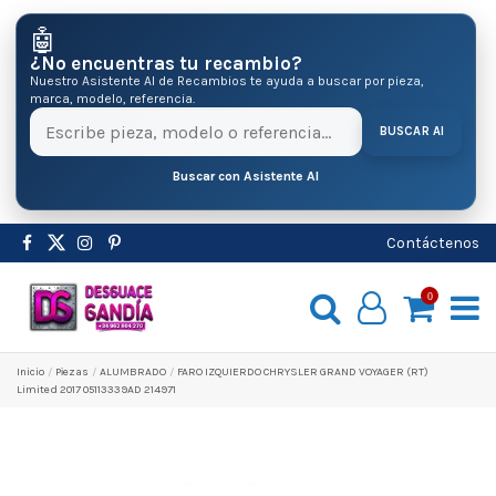
🤖
¿No encuentras tu recambio?
Nuestro Asistente AI de Recambios te ayuda a buscar por pieza,
marca, modelo, referencia.
BUSCAR AI
Buscar con Asistente AI
Contáctenos
0
Inicio
Pіezas
ALUMBRADO
FARO IZQUIERDO CHRYSLER GRAND VOYAGER (RT)
Limited 2017 05113339AD 214971