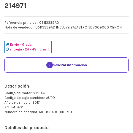
214971
Referencia principal: 05113339AD
Nota de vendedor: 05113339AD INCLUYE BALASTRO 5DV009000 XENON
Envio - Gratis !!!
Entrega - 24 - 48 horas !!!
?
Solicitar información
Descripción
Código de motor: VM64C
Código de caja cambios: AUTO
Año de vehículo: 2017
KM: 241972
Numero de bastidor: 1A8HSH4908B111791
Detalles del producto