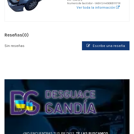
Numero de bastidor - 1A8HSH4908B111791
Ver toda la información
Reseñas
(0)
Sin reseñas
Escribe una reseña
¿NO ENCUENTRAS TUS PIEZAS?
TE LAS BUSCAMOS