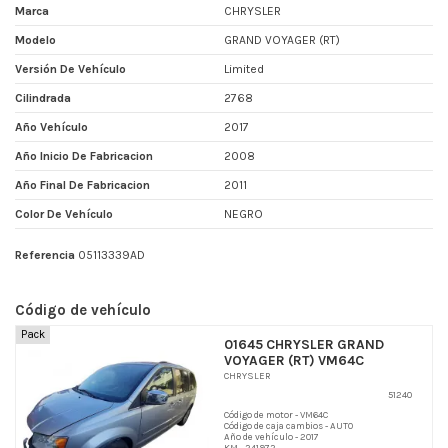
Marca
CHRYSLER
Modelo
GRAND VOYAGER (RT)
Versión De Vehículo
Limited
Cilindrada
2768
Año Vehículo
2017
Año Inicio De Fabricacion
2008
Año Final De Fabricacion
2011
Color De Vehículo
NEGRO
Referencia
05113339AD
Código de vehículo
Pack
01645 CHRYSLER GRAND
VOYAGER (RT) VM64C
CHRYSLER
51240
Código de motor - VM64C
Código de caja cambios - AUTO
Año de vehículo - 2017
KM - 241972