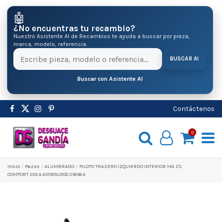
🤖
¿No encuentras tu recambio?
Nuestro Asistente AI de Recambios te ayuda a buscar por pieza,
marca, modelo, referencia.
BUSCAR AI
Buscar con Asistente AI
Contáctenos
0
Inicio
Pіezas
ALUMBRADO
PILOTO TRASERO IZQUIERDO INTERIOR MG ZS
COMFORT 2024 A31005L0100 216064