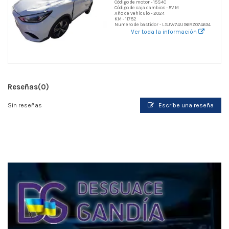
Código de motor - 15S4C
Código de caja cambios - 5V M
Año de vehículo - 2024
KM - 11752
Numero de bastidor - LSJW74U96RZ074634
Ver toda la información
Reseñas
(0)
Sin reseñas
Escribe una reseña