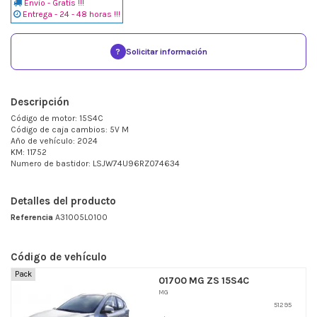
Envio - Gratis !!!
Entrega - 24 - 48 horas !!!
?
Solicitar información
Descripción
Código de motor: 15S4C
Código de caja cambios: 5V M
Año de vehículo: 2024
KM: 11752
Numero de bastidor: LSJW74U96RZ074634
Detalles del producto
Referencia
A31005L0100
Código de vehículo
Pack
01700 MG ZS 15S4C
MG
51295