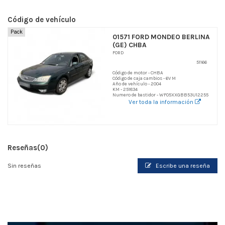
Código de vehículo
Pack
01571 FORD MONDEO BERLINA
(GE) CHBA
FORD
51166
Código de motor - CHBA
Código de caja cambios - 6V M
Año de vehículo - 2004
KM - 251834
Numero de bastidor - WF05XXGBB53U12255
Ver toda la información
Reseñas
(0)
Sin reseñas
Escribe una reseña