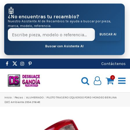
🤖
¿No encuentras tu recambio?
Nuestro Asistente AI de Recambios te ayuda a buscar por pieza,
marca, modelo, referencia.
BUSCAR AI
Buscar con Asistente AI
Contáctenos
0
Inicio
Pіezas
ALUMBRADO
PILOTO TRASERO IZQUIERDO FORD MONDEO BERLINA
(GE) Ambiente 2004 211648