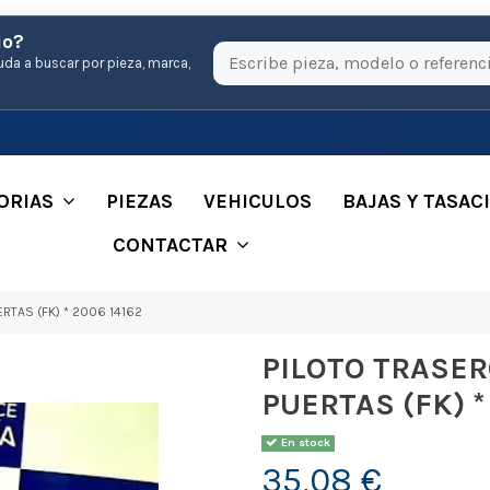
io?
uda a buscar por pieza, marca,
ORIAS
PIEZAS
VEHICULOS
BAJAS Y TASAC
CONTACTAR
RTAS (FK) * 2006 14162
PILOTO TRASER
PUERTAS (FK) *
En stock
35,08 €