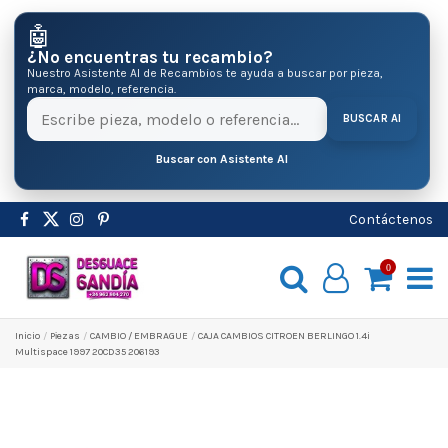
🤖
¿No encuentras tu recambio?
Nuestro Asistente AI de Recambios te ayuda a buscar por pieza,
marca, modelo, referencia.
BUSCAR AI
Buscar con Asistente AI
Contáctenos
0
Inicio
Pіezas
CAMBIO / EMBRAGUE
CAJA CAMBIOS CITROEN BERLINGO 1.4i
Multispace 1997 20CD35 206193