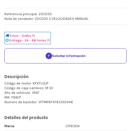
Referencia principal: 20CD35
Nota de vendedor: 20CD35 5 VELOCIDADES MANUAL
Envio - Gratis !!!
Entrega - 24 - 48 horas !!!
?
Solicitar información
Descripción
Código de motor: KFXTU3JP
Código de caja cambios: M 5V
Año de vehículo: 1997
KM: 119617
Numero de bastidor: VF7MFKFXF65130046
Detalles del producto
Marca
CITROEN