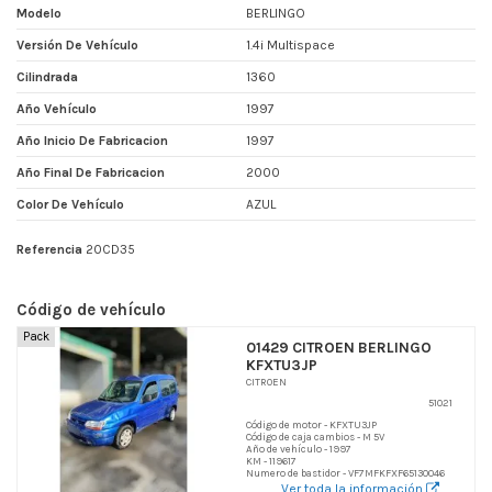
Modelo
BERLINGO
Versión De Vehículo
1.4i Multispace
Cilindrada
1360
Año Vehículo
1997
Año Inicio De Fabricacion
1997
Año Final De Fabricacion
2000
Color De Vehículo
AZUL
Referencia
20CD35
Código de vehículo
Pack
01429 CITROEN BERLINGO
KFXTU3JP
CITROEN
51021
Código de motor - KFXTU3JP
Código de caja cambios - M 5V
Año de vehículo - 1997
KM - 119617
Numero de bastidor - VF7MFKFXF65130046
Ver toda la información