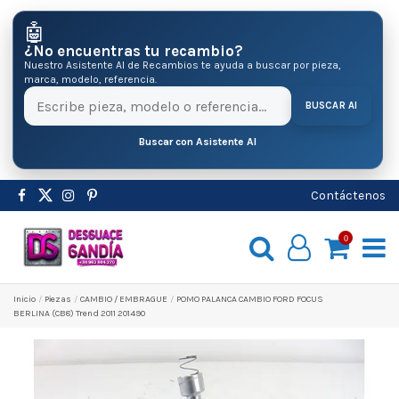
🤖
¿No encuentras tu recambio?
Nuestro Asistente AI de Recambios te ayuda a buscar por pieza,
marca, modelo, referencia.
BUSCAR AI
Buscar con Asistente AI
Contáctenos
0
Inicio
Pіezas
CAMBIO / EMBRAGUE
POMO PALANCA CAMBIO FORD FOCUS
BERLINA (CB8) Trend 2011 201490