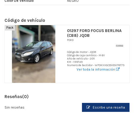
Color De Vehículo
NEGRO
Código de vehículo
Pack
01297 FORD FOCUS BERLINA
(CB8) JQDB
FORD
50886
Código de motor - JQDB
Código de caja cambios - M 6V
Año de vehículo - 2011
KM - 199749
Numero de bastidor - WF0KXXGCBKBK78775
Ver toda la información
Reseñas
(0)
Sin reseñas
Escribe una reseña