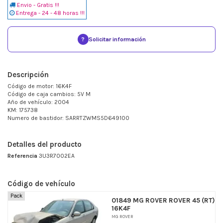
Envio - Gratis !!!
Entrega - 24 - 48 horas !!!
?
Solicitar información
Descripción
Código de motor: 16K4F
Código de caja cambios: 5V M
Año de vehículo: 2004
KM: 175738
Numero de bastidor: SARRTZWMS5D649100
Detalles del producto
Referencia
3U3R7002EA
Código de vehículo
Pack
01849 MG ROVER ROVER 45 (RT)
16K4F
MG ROVER