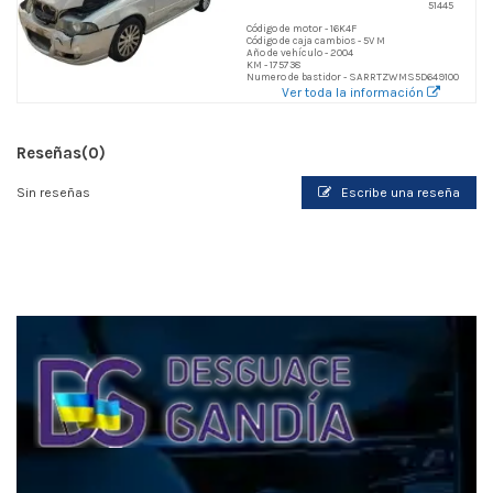
51445
Código de motor - 16K4F
Código de caja cambios - 5V M
Año de vehículo - 2004
KM - 175738
Numero de bastidor - SARRTZWMS5D649100
Ver toda la información
Reseñas
(0)
Sin reseñas
Escribe una reseña