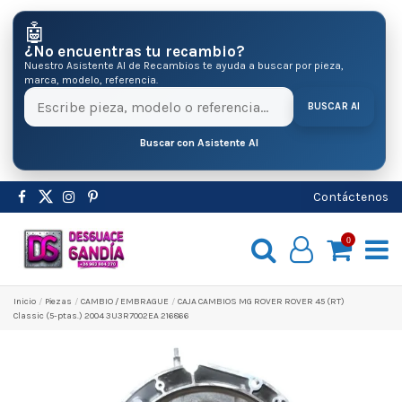
🤖
¿No encuentras tu recambio?
Nuestro Asistente AI de Recambios te ayuda a buscar por pieza,
marca, modelo, referencia.
BUSCAR AI
Buscar con Asistente AI
Contáctenos
0
Inicio
Pіezas
CAMBIO / EMBRAGUE
CAJA CAMBIOS MG ROVER ROVER 45 (RT)
Classic (5-ptas.) 2004 3U3R7002EA 216866