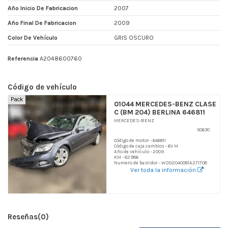
Año Inicio De Fabricacion
2007
Año Final De Fabricacion
2009
Color De Vehículo
GRIS OSCURO
Referencia
A2048600760
Código de vehículo
Pack
01044 MERCEDES-BENZ CLASE
C (BM 204) BERLINA 646811
MERCEDES-BENZ
50630
Código de motor - 646811
Código de caja cambios - 6V M
Año de vehículo - 2009
KM - 82986
Numero de bastidor - WDD2040081A271708
Ver toda la información
Reseñas
(0)