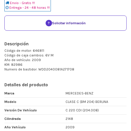
Envio - Gratis !!!
Entrega - 24 - 48 horas !!!
?
Solicitar información
Descripción
Código de motor: 646811
Código de caja cambios: 6V M
Año de vehículo: 2009
KM: 82986
Numero de bastidor: WDD2040081A271708
Detalles del producto
Marca
MERCEDES-BENZ
Modelo
CLASE C (BM 204) BERLINA
Versión De Vehículo
C 220 CDI (204.008)
Cilindrada
2148
Año Vehículo
2009