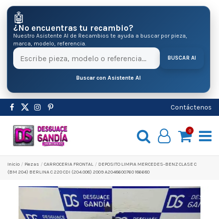
🤖
¿No encuentras tu recambio?
Nuestro Asistente AI de Recambios te ayuda a buscar por pieza,
marca, modelo, referencia.
BUSCAR AI
Buscar con Asistente AI
Contáctenos
0
Inicio
Pіezas
CARROCERIA FRONTAL
DEPOSITO LIMPIA MERCEDES-BENZ CLASE C
(BM 204) BERLINA C 220 CDI (204.008) 2009 A2048600760 186680