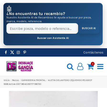
🤖
¿No encuentras tu recambio?
Nuestro Asistente AI de Recambios te ayuda a buscar por pieza,
marca, modelo, referencia.
BUSCAR AI
Buscar con Asistente AI
Contáctenos
0
Inicio
Pіezas
CARROCERIA FRONTAL
ALETIN DELANTERO IZQUIERDO PEUGEOT
5008 Active 2017 9814228777 198730