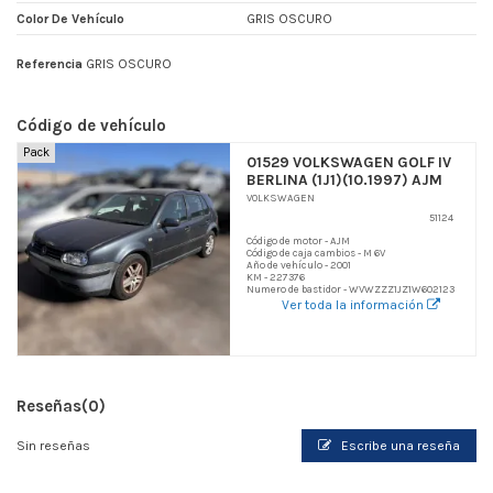
Color De Vehículo
GRIS OSCURO
Referencia
GRIS OSCURO
Código de vehículo
Pack
01529 VOLKSWAGEN GOLF IV
BERLINA (1J1)(10.1997) AJM
VOLKSWAGEN
51124
Código de motor - AJM
Código de caja cambios - M 6V
Año de vehículo - 2001
KM - 227376
Numero de bastidor - WVWZZZ1JZ1W602123
Ver toda la información
Reseñas
(0)
Sin reseñas
Escribe una reseña