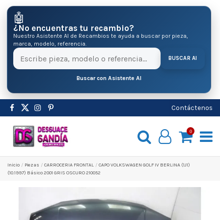
🤖
¿No encuentras tu recambio?
Nuestro Asistente AI de Recambios te ayuda a buscar por pieza,
marca, modelo, referencia.
BUSCAR AI
Buscar con Asistente AI
Contáctenos
0
Inicio
Pіezas
CARROCERIA FRONTAL
CAPO VOLKSWAGEN GOLF IV BERLINA (1J1)
(10.1997) Básico 2001 GRIS OSCURO 210052