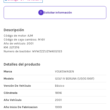
?
Solicitar información
Descripción
Código de motor: AJM
Código de caja cambios: M 6V
Año de vehículo: 2001
KM: 227376
Numero de bastidor: WVWZZZ1JZ1W602123
Detalles del producto
Marca
VOLKSWAGEN
Modelo
GOLF IV BERLINA (1J1)(10.1997)
Versión De Vehículo
Básico
Cilindrada
1896
Año Vehículo
2001
Año Inicio De Fabricacion
1999