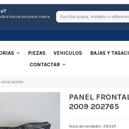
io?
uda a buscar por pieza, marca,
ORIAS
PIEZAS
VEHICULOS
BAJAS Y TASAC
CONTACTAR
o 2009 202765
PANEL FRONTAL
2009 202765
Nota de vendedor: Z12XEP