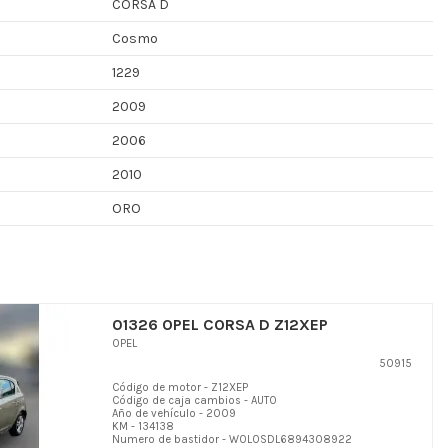
CORSA D
Cosmo
1229
2009
2006
2010
ORO
01326 OPEL CORSA D Z12XEP
OPEL
50915
Código de motor - Z12XEP
Código de caja cambios - AUTO
Año de vehículo - 2009
KM - 134138
Numero de bastidor - W0L0SDL6894308922