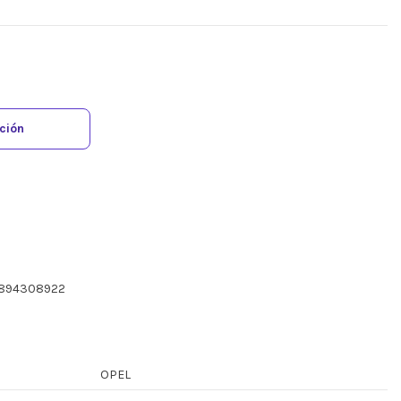
ación
6894308922
OPEL