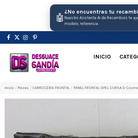
¿No encuentras tu recamb
🤖
Nuestro Asistente AI de Recambios te ay
modelo, referencia.
INICIO
CATEG
Inicio
Pіezas
CARROCERIA FRONTAL
PANEL FRONTAL OPEL CORSA D Cosm