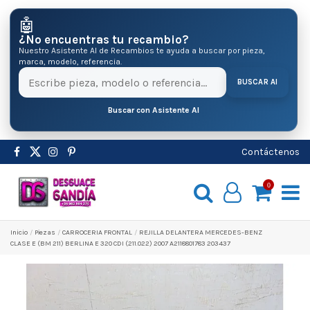
🤖
¿No encuentras tu recambio?
Nuestro Asistente AI de Recambios te ayuda a buscar por pieza,
marca, modelo, referencia.
BUSCAR AI
Buscar con Asistente AI
Contáctenos
0
Inicio
Pіezas
CARROCERIA FRONTAL
REJILLA DELANTERA MERCEDES-BENZ
CLASE E (BM 211) BERLINA E 320 CDI (211.022) 2007 A2118801783 203437