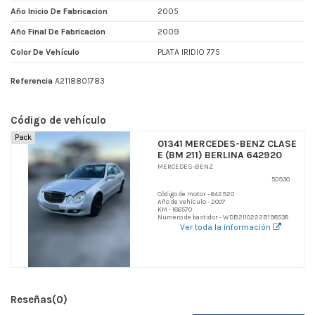
Año Inicio De Fabricacion
2005
Año Final De Fabricacion
2009
Color De Vehículo
PLATA IRIDIO 775
Referencia
A2118801783
Código de vehículo
Pack
01341 MERCEDES-BENZ CLASE
E (BM 211) BERLINA 642920
MERCEDES-BENZ
50930
Código de motor - 642920
Año de vehículo - 2007
KM - 186570
Numero de bastidor - WDB2110222B198538
Ver toda la información
Reseñas
(0)