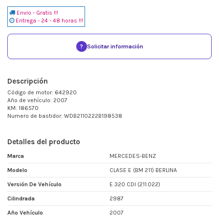
Envio - Gratis !!!
Entrega - 24 - 48 horas !!!
?
Solicitar información
Descripción
Código de motor: 642920
Año de vehículo: 2007
KM: 186570
Numero de bastidor: WDB2110222B198538
Detalles del producto
Marca
MERCEDES-BENZ
Modelo
CLASE E (BM 211) BERLINA
Versión De Vehículo
E 320 CDI (211.022)
Cilindrada
2987
Año Vehículo
2007