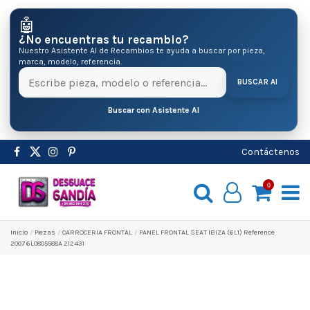
🤖
¿No encuentras tu recambio?
Nuestro Asistente AI de Recambios te ayuda a buscar por pieza,
marca, modelo, referencia.
BUSCAR AI
Buscar con Asistente AI
Contáctenos
0
Inicio
Pіezas
CARROCERIA FRONTAL
PANEL FRONTAL SEAT IBIZA (6L1) Reference
2007 6L0805588A 212431