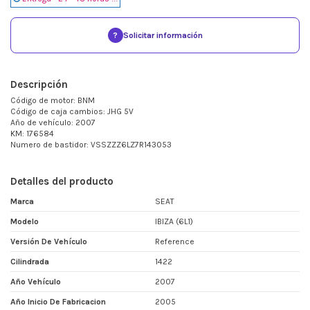
?
Solicitar información
Descripción
Código de motor: BNM
Código de caja cambios: JHG 5V
Año de vehículo: 2007
KM: 176584
Numero de bastidor: VSSZZZ6LZ7R143053
Detalles del producto
Marca
SEAT
Modelo
IBIZA (6L1)
Versión De Vehículo
Reference
Cilindrada
1422
Año Vehículo
2007
Año Inicio De Fabricacion
2005