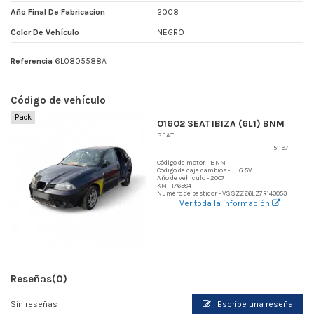
Año Final De Fabricacion
2008
Color De Vehículo
NEGRO
Referencia
6L0805588A
Código de vehículo
Pack
01602 SEAT IBIZA (6L1) BNM
SEAT
51197
Código de motor - BNM
Código de caja cambios - JHG 5V
Año de vehículo - 2007
KM - 176584
Numero de bastidor - VSSZZZ6LZ7R143053
Ver toda la información
Reseñas
(0)
Sin reseñas
Escribe una reseña