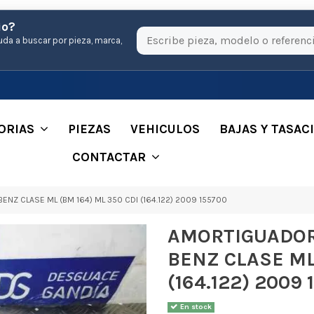
io?
uda a buscar por pieza, marca,
ORIAS
PIEZAS
VEHICULOS
BAJAS Y TASAC
CONTACTAR
 CLASE ML (BM 164) ML 350 CDI (164.122) 2009 155700
AMORTIGUADOR
BENZ CLASE ML 
(164.122) 2009 
En stock