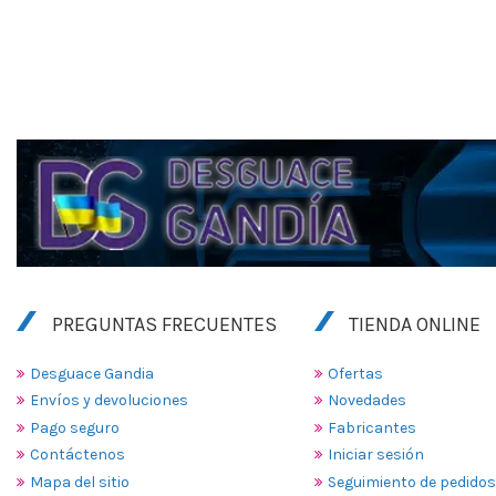
PREGUNTAS FRECUENTES
TIENDA ONLINE
Desguace Gandia
Ofertas
Envíos y devoluciones
Novedades
Pago seguro
Fabricantes
Contáctenos
Iniciar sesión
Mapa del sitio
Seguimiento de pedidos