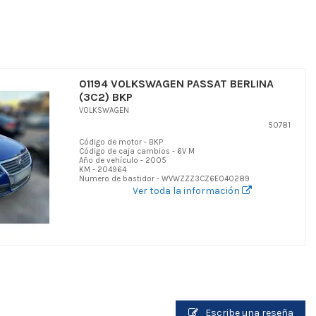
01194 VOLKSWAGEN PASSAT BERLINA
(3C2) BKP
VOLKSWAGEN
50781
Código de motor - BKP
Código de caja cambios - 6V M
Año de vehículo - 2005
KM - 204964
Numero de bastidor - WVWZZZ3CZ6E040289
Ver toda la información
Escribe una reseña