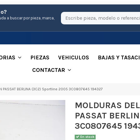
io?
uda a buscar por pieza, marca,
ORIAS
PIEZAS
VEHICULOS
BAJAS Y TASAC
CONTACTAR
ASSAT BERLINA (3C2) Sportline 2005 3C0807645 194327
MOLDURAS DE
PASSAT BERLINA
3C0807645 194
En stock