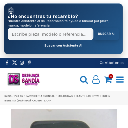
🤖
¿No encuentras tu recambio?
Nuestro Asistente AI de Recambios te ayuda a buscar por pieza,
marca, modelo, referencia.
BUSCAR AI
Buscar con Asistente AI
Contáctenos
0
Inicio
Pіezas
CARROCERIA FRONTAL
MOLDURAS DELANTERAS BMW SERIE 5
BERLINA (E60) 530d 7060586 197044