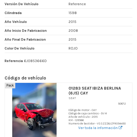
Versión De Vehículo
Reference
Cilindrada
1598
Año Vehículo
2015
Año Inicio De Fabricacion
2008
Año Final De Fabricacion
2015
Color De Vehículo
ROJO
Referencia
6J0853666D
Código de vehículo
Pack
01283 SEAT IBIZA BERLINA
(6J5) CAY
SEAT
50872
Código de motor - CAY
Código de caja cambios - 5V M
Año de vehículo - 2015
KM - 128566
Numero de bastidor - VSSZZZ6JZFR094450
Ver toda la información