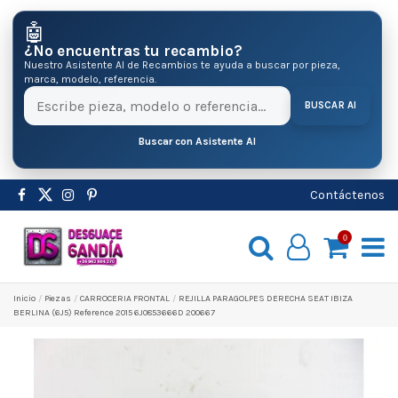
🤖
¿No encuentras tu recambio?
Nuestro Asistente AI de Recambios te ayuda a buscar por pieza,
marca, modelo, referencia.
BUSCAR AI
Buscar con Asistente AI
Contáctenos
0
Inicio
Pіezas
CARROCERIA FRONTAL
REJILLA PARAGOLPES DERECHA SEAT IBIZA
BERLINA (6J5) Reference 2015 6J0853666D 200667