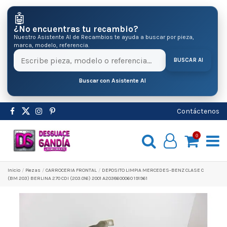
🤖
¿No encuentras tu recambio?
Nuestro Asistente AI de Recambios te ayuda a buscar por pieza,
marca, modelo, referencia.
BUSCAR AI
Buscar con Asistente AI
Contáctenos
0
Inicio
Pіezas
CARROCERIA FRONTAL
DEPOSITO LIMPIA MERCEDES-BENZ CLASE C
(BM 203) BERLINA 270 CDI (203.016) 2001 A2038600060 191961