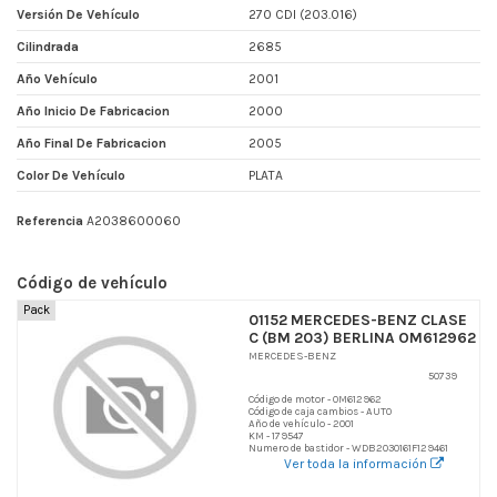
Versión De Vehículo
270 CDI (203.016)
Cilindrada
2685
Año Vehículo
2001
Año Inicio De Fabricacion
2000
Año Final De Fabricacion
2005
Color De Vehículo
PLATA
Referencia
A2038600060
Código de vehículo
Pack
01152 MERCEDES-BENZ CLASE
C (BM 203) BERLINA OM612962
MERCEDES-BENZ
50739
Código de motor - OM612962
Código de caja cambios - AUTO
Año de vehículo - 2001
KM - 179547
Numero de bastidor - WDB2030161F129461
Ver toda la información