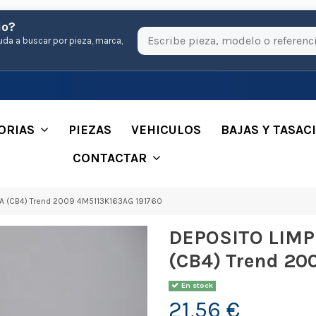
io?
uda a buscar por pieza, marca,
ORIAS
PIEZAS
VEHICULOS
BAJAS Y TASAC
CONTACTAR
A (CB4) Trend 2009 4M5113K163AG 191760
DEPOSITO LIMP
(CB4) Trend 20
En stock
21,56 €