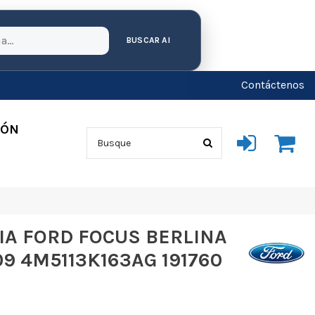
BUSCAR AI
Contáctenos
IÓN
IA FORD FOCUS BERLINA
09 4M5113K163AG 191760