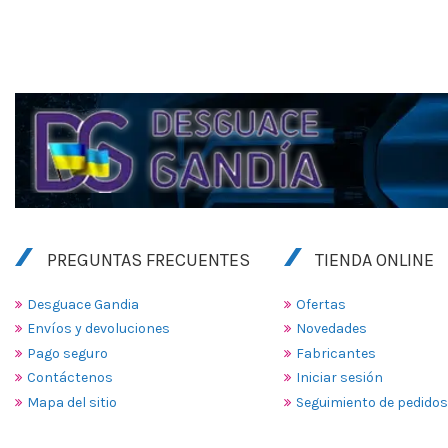
PREGUNTAS FRECUENTES
TIENDA ONLINE
Desguace Gandia
Ofertas
Envíos y devoluciones
Novedades
Pago seguro
Fabricantes
Contáctenos
Iniciar sesión
Mapa del sitio
Seguimiento de pedidos