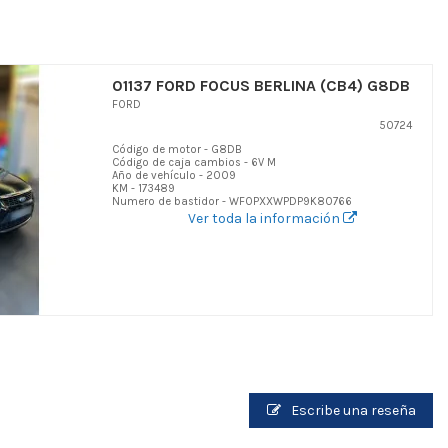
01137 FORD FOCUS BERLINA (CB4) G8DB
FORD
50724
Código de motor - G8DB
Código de caja cambios - 6V M
Año de vehículo - 2009
KM - 173489
Numero de bastidor - WF0PXXWPDP9K80766
Ver toda la información
Escribe una reseña