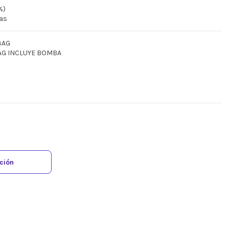
%)
ras
3AG
-AG INCLUYE BOMBA
ación