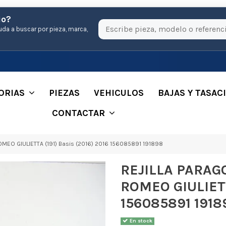
io?
uda a buscar por pieza, marca,
ORIAS
PIEZAS
VEHICULOS
BAJAS Y TASAC
CONTACTAR
MEO GIULIETTA (191) Basis (2016) 2016 156085891 191898
REJILLA PARAG
ROMEO GIULIETT
156085891 1918
En stock