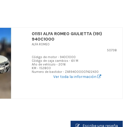
01151 ALFA ROMEO GIULIETTA (191)
940C1000
ALFA ROMEO
50738
Código de motor - 940C1000
Código de caja cambios - 6V M
Año de vehículo - 2016
KM - 152803
Numero de bastidor - ZAR94000007422430
Ver toda la información
Escribe una reseña