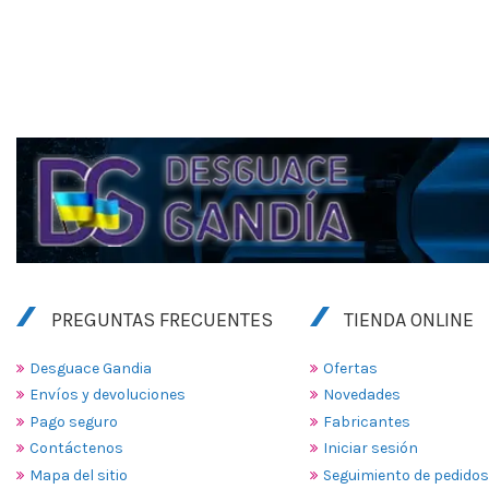
PREGUNTAS FRECUENTES
TIENDA ONLINE
Desguace Gandia
Ofertas
Envíos y devoluciones
Novedades
Pago seguro
Fabricantes
Contáctenos
Iniciar sesión
Mapa del sitio
Seguimiento de pedidos