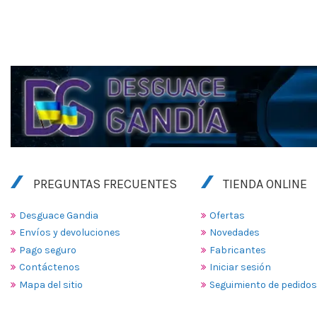
PREGUNTAS FRECUENTES
TIENDA ONLINE
Desguace Gandia
Ofertas
Envíos y devoluciones
Novedades
Pago seguro
Fabricantes
Contáctenos
Iniciar sesión
Mapa del sitio
Seguimiento de pedidos