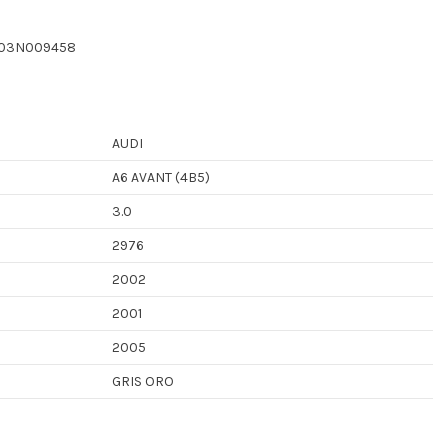
B03N009458
AUDI
A6 AVANT (4B5)
3.0
2976
2002
2001
2005
GRIS ORO