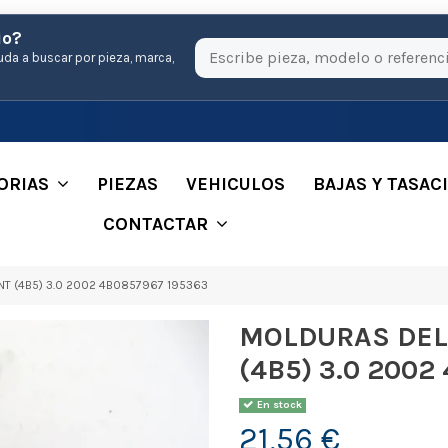
io?
uda a buscar por pieza, marca,
ORIAS
PIEZAS
VEHICULOS
BAJAS Y TASAC
CONTACTAR
T (4B5) 3.0 2002 4B0857967 195363
MOLDURAS DEL
(4B5) 3.0 2002
En stock
21,56 €