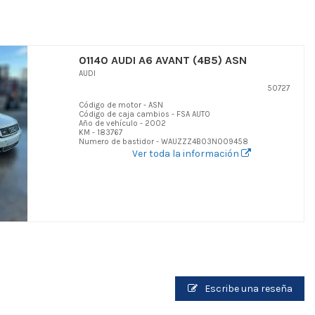
01140 AUDI A6 AVANT (4B5) ASN
AUDI
50727
Código de motor - ASN
Código de caja cambios - FSA AUTO
Año de vehículo - 2002
KM - 183767
Numero de bastidor - WAUZZZ4B03N009458
Ver toda la información
Escribe una reseña