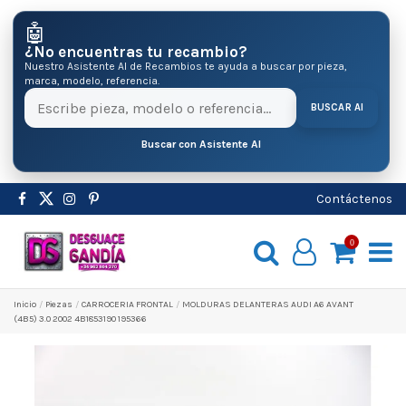
🤖
¿No encuentras tu recambio?
Nuestro Asistente AI de Recambios te ayuda a buscar por pieza,
marca, modelo, referencia.
BUSCAR AI
Buscar con Asistente AI
Contáctenos
0
Inicio
Pіezas
CARROCERIA FRONTAL
MOLDURAS DELANTERAS AUDI A6 AVANT
(4B5) 3.0 2002 4B1853190 195366