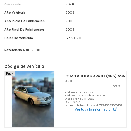
Cilindrada
2976
Año Vehículo
2002
Año Inicio De Fabricacion
2001
Año Final De Fabricacion
2005
Color De Vehículo
GRIS ORO
Referencia
4B1853190
Código de vehículo
Pack
01140 AUDI A6 AVANT (4B5) ASN
AUDI
50727
Código de motor - ASN
Código de caja cambios - FSA AUTO
Año de vehículo - 2002
KM - 183767
Numero de bastidor - WAUZZZ4B03N009458
Ver toda la información