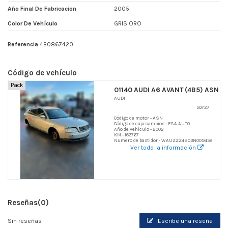
Año Final De Fabricacion
2005
Color De Vehículo
GRIS ORO
Referencia
4B0867420
Código de vehículo
Pack
01140 AUDI A6 AVANT (4B5) ASN
AUDI
50727
Código de motor - ASN
Código de caja cambios - FSA AUTO
Año de vehículo - 2002
KM - 183767
Numero de bastidor - WAUZZZ4B03N009458
Ver toda la información
Reseñas
(0)
Sin reseñas
Escribe una reseña