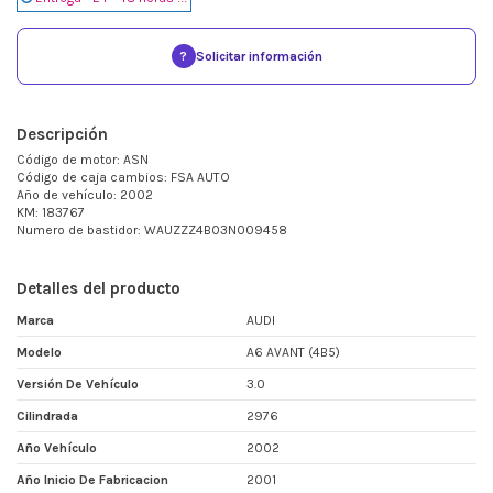
?
Solicitar información
Descripción
Código de motor: ASN
Código de caja cambios: FSA AUTO
Año de vehículo: 2002
KM: 183767
Numero de bastidor: WAUZZZ4B03N009458
Detalles del producto
Marca
AUDI
Modelo
A6 AVANT (4B5)
Versión De Vehículo
3.0
Cilindrada
2976
Año Vehículo
2002
Año Inicio De Fabricacion
2001