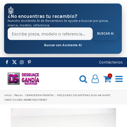
🤖
¿No encuentras tu recambio?
Nuestro Asistente AI de Recambios te ayuda a buscar por pieza,
marca, modelo, referencia.
BUSCAR AI
Buscar con Asistente AI
Contáctenos
0
Inicio
Pіezas
CARROCERIA FRONTAL
MOLDURAS DELANTERAS AUDI A6 AVANT
(4B5) 3.0 2002 4B0867420 195367