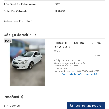
Año Final De Fabricacion
2011
Color De Vehículo
BLANCO
Referencia
13260579
Código de vehículo
Pack
01353 OPEL ASTRA J BERLINA
5P A13DTE
OPEL
50944
Código de motor - A13DTE
Código de caja cambios - M 5V
Año de vehículo - 2010
KM - 329861
Numero de bastidor - W0LPD6EAXAG112657
Ver toda la información
Reseñas
(0)
Sin reseñas
Escribe una reseña