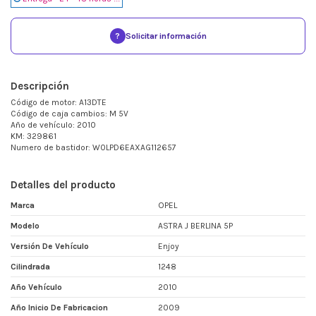
?
Solicitar información
Descripción
Código de motor: A13DTE
Código de caja cambios: M 5V
Año de vehículo: 2010
KM: 329861
Numero de bastidor: W0LPD6EAXAG112657
Detalles del producto
Marca
OPEL
Modelo
ASTRA J BERLINA 5P
Versión De Vehículo
Enjoy
Cilindrada
1248
Año Vehículo
2010
Año Inicio De Fabricacion
2009