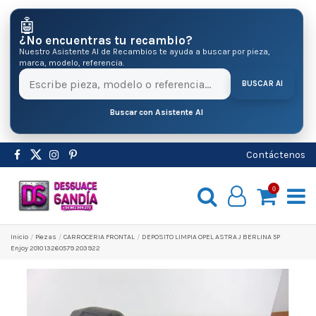
🤖
¿No encuentras tu recambio?
Nuestro Asistente AI de Recambios te ayuda a buscar por pieza,
marca, modelo, referencia.
BUSCAR AI
Buscar con Asistente AI
Contáctenos
0
Inicio
Pіezas
CARROCERIA FRONTAL
DEPOSITO LIMPIA OPEL ASTRA J BERLINA 5P
Enjoy 2010 13260579 203922