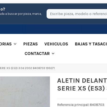
io?
uda a buscar por pieza, marca,
ORIAS
PIEZAS
VEHICULOS
BAJAS Y TASAC
CONTACTAR
RIE X5 (E53) 3.0d 2002 8408703 199271
ALETIN DELAN
SERIE X5 (E53)
Referencia principal: 8408703