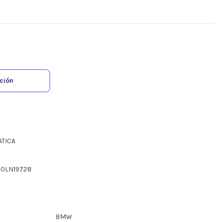
ación
ATICA
X0LN19728
BMW