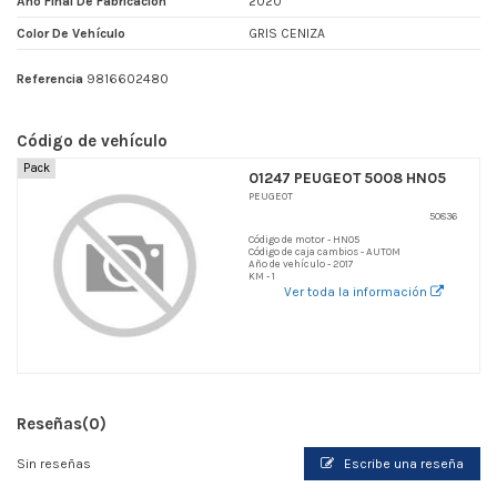
Año Final De Fabricacion
2020
Color De Vehículo
GRIS CENIZA
Referencia
9816602480
Código de vehículo
Pack
01247 PEUGEOT 5008 HN05
PEUGEOT
50836
Código de motor - HN05
Código de caja cambios - AUTOM
Año de vehículo - 2017
KM - 1
Ver toda la información
Reseñas
(0)
Sin reseñas
Escribe una reseña