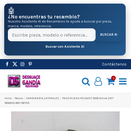
🤖
¿No encuentras tu recambio?
Nuestro Asistente AI de Recambios te ayuda a buscar por pieza,
marca, modelo, referencia.
BUSCAR AI
Buscar con Asistente AI
Contáctenos
0
Inicio
Pіezas
CARROCERIA LATERALES
PASO RUEDA PEUGEOT 5008 Active 2017
9816602480 198759