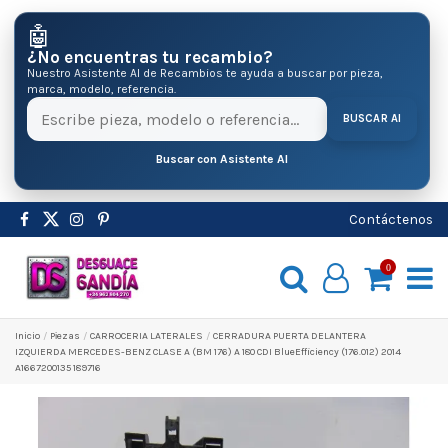
🤖
¿No encuentras tu recambio?
Nuestro Asistente AI de Recambios te ayuda a buscar por pieza,
marca, modelo, referencia.
BUSCAR AI
Buscar con Asistente AI
Contáctenos
0
Inicio
Pіezas
CARROCERIA LATERALES
CERRADURA PUERTA DELANTERA
IZQUIERDA MERCEDES-BENZ CLASE A (BM 176) A 180 CDI BlueEfficiency (176.012) 2014
A1667200135 189716