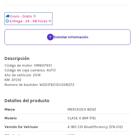
Envio - Gratis !!!
Entrega - 24 - 48 horas !!!
?
Solicitar información
Descripción
Código de motor: OM607951
Código de caja cambios: AUTO
Año de vehículo: 2014
KM: 37010
Numero de bastidor: WDD1760121J328072
Detalles del producto
Marca
MERCEDES-BENZ
Modelo
CLASE A (BM 176)
Versión De Vehículo
A 180 CDI BlueEfficiency (176.012)