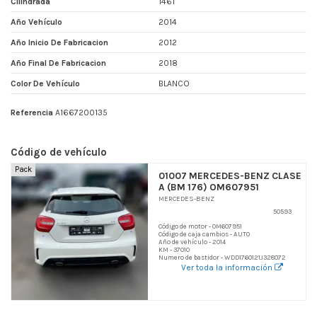
Cilindrada
1461
Año Vehículo
2014
Año Inicio De Fabricacion
2012
Año Final De Fabricacion
2018
Color De Vehículo
BLANCO
Referencia
A1667200135
Código de vehículo
Pack
01007 MERCEDES-BENZ CLASE
A (BM 176) OM607951
MERCEDES-BENZ
50593
Código de motor - OM607951
Código de caja cambios - AUTO
Año de vehículo - 2014
KM - 37010
Numero de bastidor - WDD1760121J328072
Ver toda la información