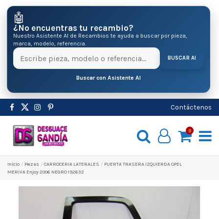
🤖
¿No encuentras tu recambio?
Nuestro Asistente AI de Recambios te ayuda a buscar por pieza,
marca, modelo, referencia.
BUSCAR AI
Buscar con Asistente AI
Contáctenos
0
Inicio
Pіezas
CARROCERIA LATERALES
PUERTA TRASERA IZQUIERDA OPEL
MERIVA Enjoy 2006 NEGRO 192632