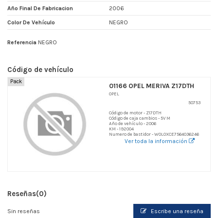
Año Final De Fabricacion
2006
Color De Vehículo
NEGRO
Referencia
NEGRO
Código de vehículo
Pack
01166 OPEL MERIVA Z17DTH
OPEL
50753
Código de motor - Z17DTH
Código de caja cambios - 5V M
Año de vehículo - 2006
KM - 192004
Numero de bastidor - W0L0XCE7564036246
Ver toda la información
Reseñas
(0)
Sin reseñas
Escribe una reseña