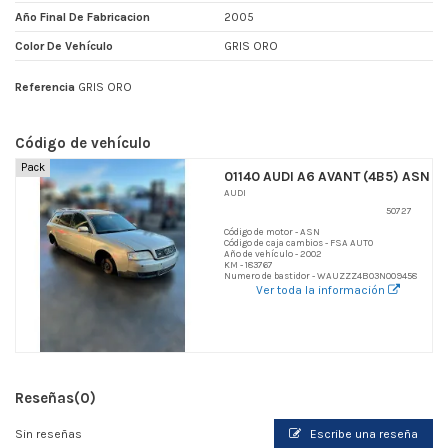
Año Final De Fabricacion
2005
Color De Vehículo
GRIS ORO
Referencia
GRIS ORO
Código de vehículo
Pack
01140 AUDI A6 AVANT (4B5) ASN
AUDI
50727
Código de motor - ASN
Código de caja cambios - FSA AUTO
Año de vehículo - 2002
KM - 183767
Numero de bastidor - WAUZZZ4B03N009458
Ver toda la información
Reseñas
(0)
Sin reseñas
Escribe una reseña