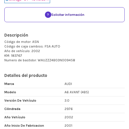
?
Solicitar información
Descripción
Código de motor: ASN
Código de caja cambios: FSA AUTO
Año de vehículo: 2002
KM: 183767
Numero de bastidor: WAUZZZ4B03N009458
Detalles del producto
Marca
AUDI
Modelo
A6 AVANT (4B5)
Versión De Vehículo
3.0
Cilindrada
2976
Año Vehículo
2002
Año Inicio De Fabricacion
2001