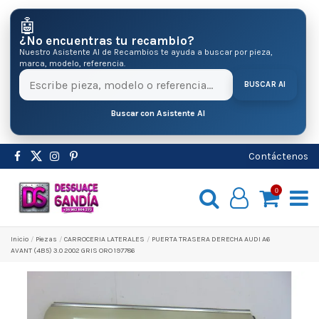
🤖
¿No encuentras tu recambio?
Nuestro Asistente AI de Recambios te ayuda a buscar por pieza,
marca, modelo, referencia.
BUSCAR AI
Buscar con Asistente AI
Contáctenos
0
Inicio
Pіezas
CARROCERIA LATERALES
PUERTA TRASERA DERECHA AUDI A6
AVANT (4B5) 3.0 2002 GRIS ORO 197786