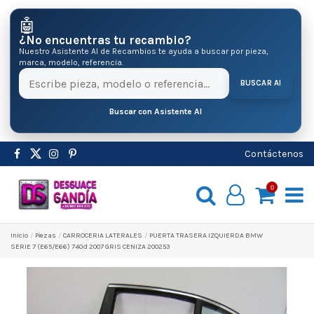
🤖
¿No encuentras tu recambio?
Nuestro Asistente AI de Recambios te ayuda a buscar por pieza,
marca, modelo, referencia.
BUSCAR AI
Buscar con Asistente AI
Contáctenos
0
Inicio
Pіezas
CARROCERIA LATERALES
PUERTA TRASERA IZQUIERDA BMW
SERIE 7 (E65/E66) 740d 2007 GRIS CENIZA 200253