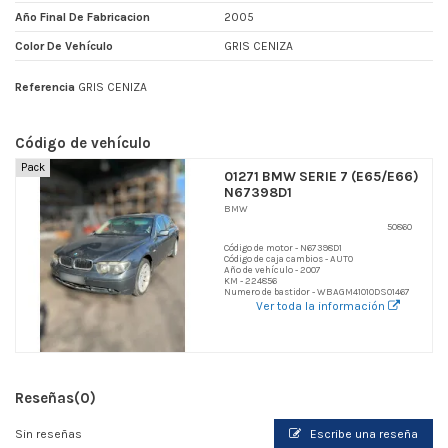
Año Final De Fabricacion
2005
Color De Vehículo
GRIS CENIZA
Referencia
GRIS CENIZA
Código de vehículo
Pack
01271 BMW SERIE 7 (E65/E66)
N67398D1
BMW
50860
Código de motor - N67398D1
Código de caja cambios - AUTO
Año de vehículo - 2007
KM - 224856
Numero de bastidor - WBAGM41010DS01467
Ver toda la información
Reseñas
(0)
Sin reseñas
Escribe una reseña