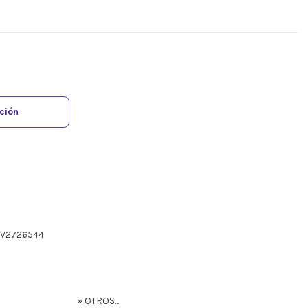
ación
2V2726544
» OTROS...