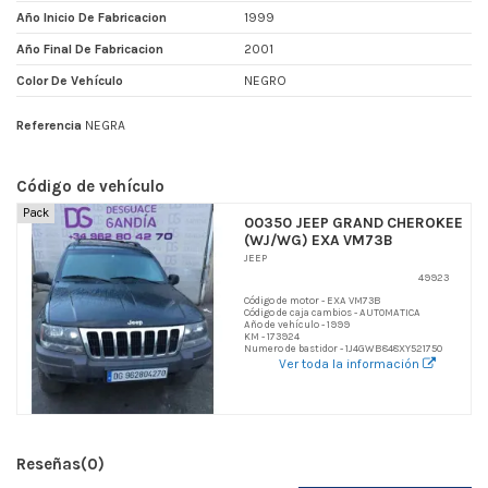
Año Inicio De Fabricacion
1999
Año Final De Fabricacion
2001
Color De Vehículo
NEGRO
Referencia
NEGRA
Código de vehículo
Pack
00350 JEEP GRAND CHEROKEE
(WJ/WG) EXA VM73B
JEEP
49923
Código de motor - EXA VM73B
Código de caja cambios - AUTOMATICA
Año de vehículo - 1999
KM - 173924
Numero de bastidor - 1J4GWB848XY521750
Ver toda la información
Reseñas
(0)