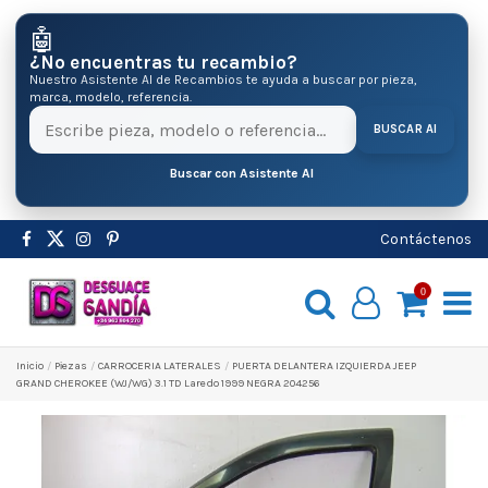
🤖
¿No encuentras tu recambio?
Nuestro Asistente AI de Recambios te ayuda a buscar por pieza,
marca, modelo, referencia.
BUSCAR AI
Buscar con Asistente AI
Contáctenos
0
Inicio
Pіezas
CARROCERIA LATERALES
PUERTA DELANTERA IZQUIERDA JEEP
GRAND CHEROKEE (WJ/WG) 3.1 TD Laredo 1999 NEGRA 204256