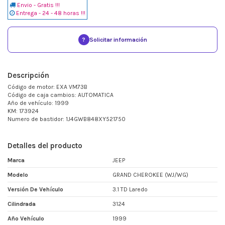
Envio - Gratis !!!
Entrega - 24 - 48 horas !!!
?
Solicitar información
Descripción
Código de motor: EXA VM73B
Código de caja cambios: AUTOMATICA
Año de vehículo: 1999
KM: 173924
Numero de bastidor: 1J4GWB848XY521750
Detalles del producto
Marca
JEEP
Modelo
GRAND CHEROKEE (WJ/WG)
Versión De Vehículo
3.1 TD Laredo
Cilindrada
3124
Año Vehículo
1999