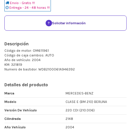
Envio - Gratis !!!
Entrega - 24 - 48 horas !!!
?
Solicitar información
Descripción
Código de motor: OM611961
Código de caja cambios: AUTO
Año de vehículo: 2004
KM: 321819
Numero de bastidor: WDB2100061A946392
Detalles del producto
Marca
MERCEDES-BENZ
Modelo
CLASE E (BM 210) BERLINA
Versión De Vehículo
220 CDI (210.006)
Cilindrada
2148
Año Vehículo
2004