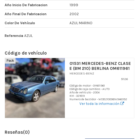
Año Inicio De Fabricacion
1999
Año Final De Fabricacion
2002
Color De Vehículo
AZUL MARINO
Referencia
AZUL
Código de vehículo
Pack
01531 MERCEDES-BENZ CLASE
E (BM 210) BERLINA OM611961
MERCEDES-BENZ
51126
Código de motor - OM611961
Código de caja cambios - AUTO
Año de vehículo - 2004
KM - 321819
Numero de bastidor - WDB2100061A946392
Ver toda la información
Reseñas
(0)