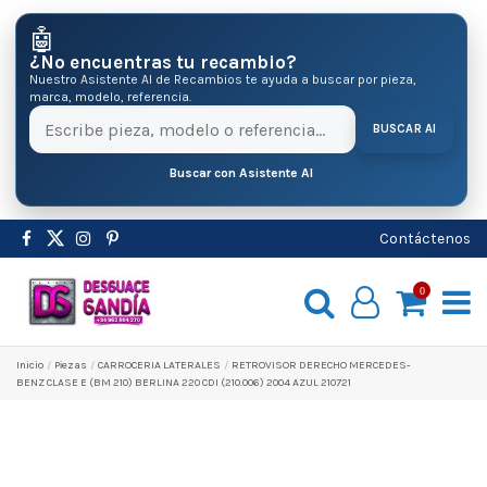
🤖
¿No encuentras tu recambio?
Nuestro Asistente AI de Recambios te ayuda a buscar por pieza,
marca, modelo, referencia.
BUSCAR AI
Buscar con Asistente AI
Contáctenos
0
Inicio
Pіezas
CARROCERIA LATERALES
RETROVISOR DERECHO MERCEDES-
BENZ CLASE E (BM 210) BERLINA 220 CDI (210.006) 2004 AZUL 210721